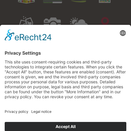
Events
Gallery
Weather
How to
arrive
Adresse:
Miesnerhof – Family Karbon
Via Ratzes 27
I-39040 Siusi allo Sciliar
South Tyrol/Italy
Phone:
+39 0471 706887
Cell:
+39 335 5871075
E-Mail:
info@miesnerhof.com
VAT-No
00980130215
CIN:
IT021019B5MLTFIPHN