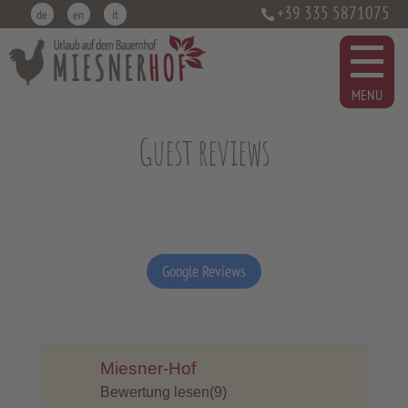
+39 335 5871075
de
en
it
Guest reviews
Google Reviews
Miesner-Hof
Bewertung lesen(9)