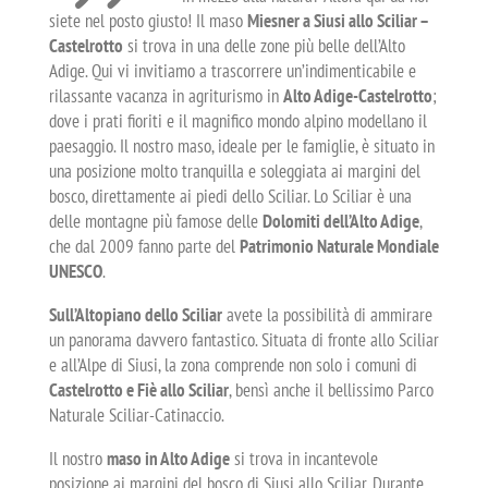
siete nel posto giusto! Il maso
Miesner a Siusi allo Sciliar –
Castelrotto
si trova in una delle zone più belle dell’Alto
Adige. Qui vi invitiamo a trascorrere un’indimenticabile e
rilassante vacanza in agriturismo in
Alto Adige-Castelrotto
;
dove i prati fioriti e il magnifico mondo alpino modellano il
paesaggio. Il nostro maso, ideale per le famiglie, è situato in
una posizione molto tranquilla e soleggiata ai margini del
bosco, direttamente ai piedi dello Sciliar. Lo Sciliar è una
delle montagne più famose delle
Dolomiti dell’Alto Adige
,
che dal 2009 fanno parte del
Patrimonio Naturale Mondiale
UNESCO
.
Sull’Altopiano dello Sciliar
avete la possibilità di ammirare
un panorama davvero fantastico. Situata di fronte allo Sciliar
e all’Alpe di Siusi, la zona comprende non solo i comuni di
Castelrotto e Fiè allo Sciliar
, bensì anche il bellissimo Parco
Naturale Sciliar-Catinaccio.
Il nostro
maso in Alto Adige
si trova in incantevole
posizione ai margini del bosco di Siusi allo Sciliar. Durante