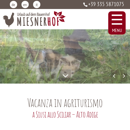
+39 335 5871075
de
en
it
3
Vacanza in agriturismo
a Siusi allo Sciliar – Alto Adige