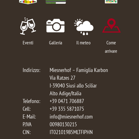
Eventi
Galleria
Il meteo
Come
arrivare
Indirizzo:
Miesnerhof – Famiglia Karbon
Via Ratzes 27
I-39040 Siusi allo Sciliar
Alto Adige/Italia
Telefono:
+39 0471 706887
Cell:
+39 335 5871075
E-Mail:
info@miesnerhof.com
P.IVA
00980130215
CIN:
IT021019B5MLTFIPHN