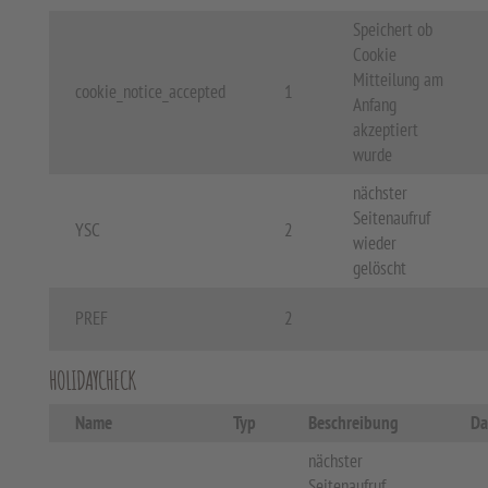
Speichert ob
Cookie
Mitteilung am
cookie_notice_accepted
1
Anfang
akzeptiert
wurde
nächster
Seitenaufruf
YSC
2
wieder
gelöscht
PREF
2
HOLIDAYCHECK
Name
Typ
Beschreibung
Da
nächster
Seitenaufruf