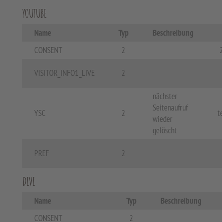
YOUTUBE
Name
Typ
Beschreibung
CONSENT
2
VISITOR_INFO1_LIVE
2
nächster
Seitenaufruf
YSC
2
t
wieder
gelöscht
PREF
2
DIVI
Name
Typ
Beschreibung
CONSENT
2